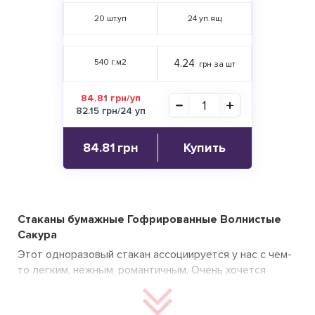
20
шт.уп
24
уп.ящ
540 г.м2
4.24
грн за шт
84.81 грн/уп
82.15 грн/24 уп
84.81
грн
Купить
Стаканы бумажные Гофрированные Волнистые
Сакура
Этот одноразовый стакан ассоциируется у нас с чем-
то легким, нежным, романтичным. Очень хочется
подавать в нем кофе и обязательно с добавлением
молока. Гофрированный стакан розового цвета и