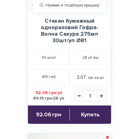
Нажми и подбери крышку
Стакан бумажный
одноразовий Гофра-
Волна Сакура 275мл
30шт/уп Ø81
30
шт.уп
28
уп.ящ
435 г.м2
3.07
грн за шт
92.06 грн/уп
89.15 грн/28 уп
92.06
грн
Купить