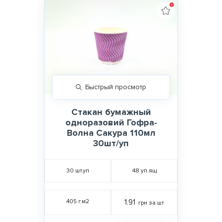
Быстрый просмотр
Стакан бумажный
одноразовий Гофра-
Волна Сакура 110мл
30шт/уп
30
шт.уп
48
уп.ящ
405 г.м2
1.91
грн за шт