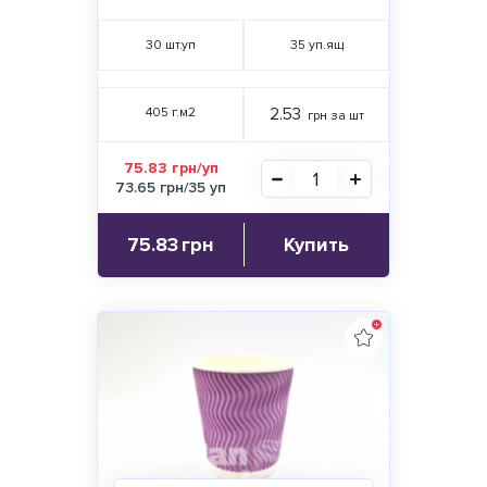
30
шт.уп
35
уп.ящ
405 г.м2
2.53
грн за шт
75.83 грн/уп
73.65 грн/35 уп
75.83
грн
Купить