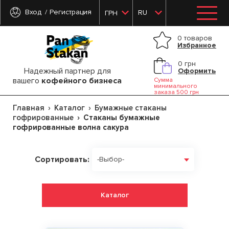
Вход
Регистрация
RU
ГРН
0 товаров
Избранное
0 грн
Надежный партнер для
Оформить
вашего
кофейного бизнеса
Сумма
минимального
заказа 500 грн
Главная
Каталог
Бумажные стаканы
гофрированные
Стаканы бумажные
гофрированные волна сакура
Сортировать:
-Выбор-
Каталог