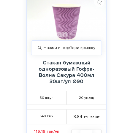
Нажми и подбери крышку
Стакан бумажный
одноразовый Гофра-
Волна Сакура 400мл
30шт/уп Ø90
30
шт.уп
20
уп.ящ
540 г.м2
3.84
грн за шт
115.15 грн/уп