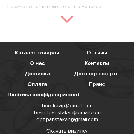
Прежде всего, начнем с того, что же такое
сопутствующие товары сферы HoReCa? Подобная
категория товаров - это продукция, которая, в
принципе, не нуждается в продвижении и рекламе.
Однозначно термопояс на стакан, подставка под
бумажный стакан, коктейльные трубочки или
деревянные мешалки для кофе это не самое важное и
Каталог товаров
Отзывы
не то без чего нельзя обойтись в любой кофейне,
баре или ресторане, но комфорт от использования
О нас
Контакты
этими предметами является не оспоримым. Такие
товары - это, обычно, одни из самых нужных в
Доставка
Договор оферты
обыденной жизни и без них просто не обойтись. Их
Оплата
Прайс
никто обычно не замечает, но когда их не хватает, то
комфорт жизни начинает падать. И тогда люди
Політика конфіденційності
начинают придумывать какую-либо замену тем вещам.
Но зачем себе усложнять жизнь, если можно просто
horekavip@gmail.com
купить сопутствующие товары оптом недорого в
brand.panstakan@gmail.com
Киеве в магазине PanStakan. В нашу категорию
opt.panstakan@gmail.com
сопутствующих товаров относится комфорт и забота
Скачать визитку
о Вашем клиенте. А это одно из важных