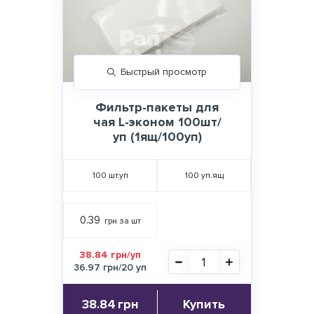
Быстрый просмотр
Фильтр-пакеты для
чая L-эконом 100шт/
уп (1ящ/100уп)
100
шт.уп
100
уп.ящ
0.39
грн за шт
38.84 грн/уп
36.97 грн/20 уп
38.84
грн
Купить