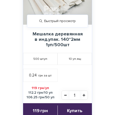
Быстрый просмотр
Мешалка деревянная
в инд.упак. 140*2мм
1уп/500шт
500
шт.уп
10
уп.ящ
0.24
грн за шт
119 грн/уп
112.2 грн/10 уп
106.25 грн/50 уп
119
грн
Купить