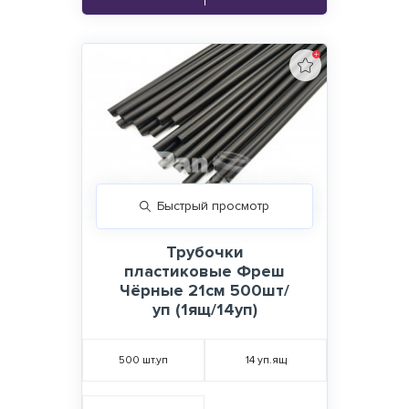
Быстрый просмотр
Трубочки
пластиковые Фреш
Чёрные 21см 500шт/
уп (1ящ/14уп)
500
шт.уп
14
уп.ящ