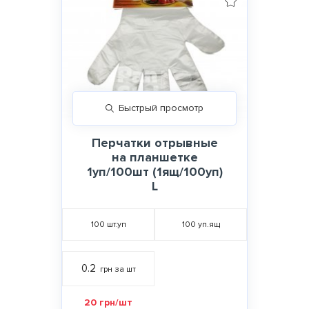
Быстрый просмотр
Перчатки отрывные
на планшетке
1уп/100шт (1ящ/100уп)
L
100
шт.уп
100
уп.ящ
0.2
грн за шт
20 грн/шт