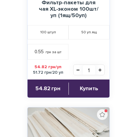
Фильтр-пакеты для
чая ХL-эконом 100шт/
уп (1ящ/50уп)
100
шт.уп
50
уп.ящ
0.55
грн за шт
54.82 грн/уп
51.72 грн/20 уп
54.82
грн
Купить