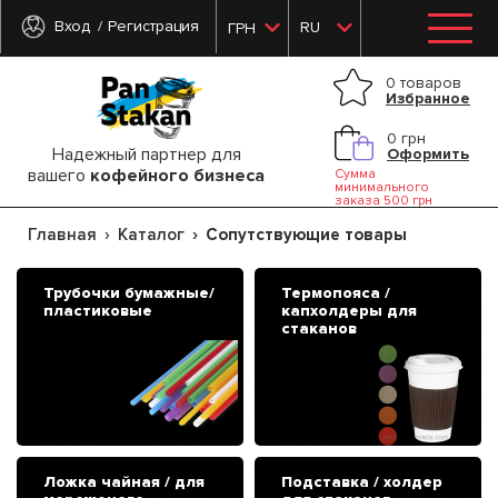
Вход
Регистрация
RU
ГРН
0 товаров
Избранное
0 грн
Надежный партнер для
Оформить
вашего
кофейного бизнеса
Сумма
минимального
заказа 500 грн
Главная
Каталог
Сопутствующие товары
Трубочки бумажные/
Термопояса /
пластиковые
капхолдеры для
стаканов
Ложка чайная / для
Подставка / холдер