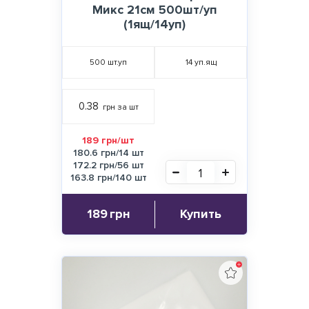
Микс 21см 500шт/уп
(1ящ/14уп)
500
шт.уп
14
уп.ящ
0.38
грн за шт
189 грн/шт
180.6 грн/14 шт
172.2 грн/56 шт
163.8 грн/140 шт
189
грн
Купить