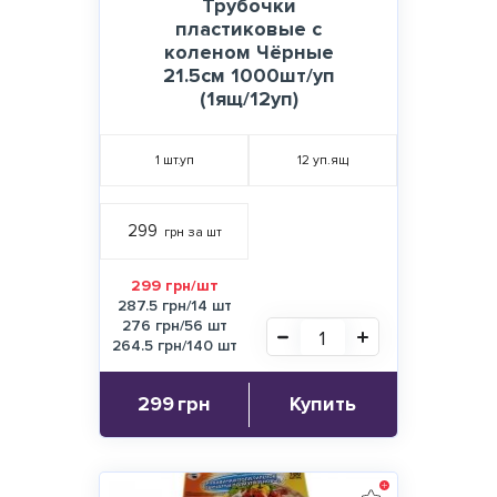
Трубочки
пластиковые с
коленом Чёрные
21.5см 1000шт/уп
(1ящ/12уп)
1
шт.уп
12
уп.ящ
299
грн за шт
299 грн/шт
287.5 грн/14 шт
276 грн/56 шт
264.5 грн/140 шт
299
грн
Купить