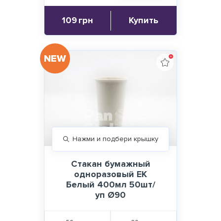
109
грн
Купить
NEW
Нажми и подбери крышку
Стакан бумажный
одноразовый EK
Белый 400мл 50шт/
уп Ø90