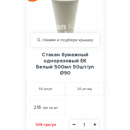
Нажми и подбери крышку
Стакан бумажный
одноразовый ЕК
Белый 500мл 50шт/уп
Ø90
50
шт.уп
20
уп.ящ
2.18
грн за шт
109 грн/уп