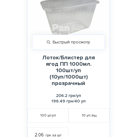
Быстрый просмотр
Лоток/Блистер для
ягод ПП 1000мл.
100шт/уп
(10уп/1000шт)
прозрачный
206.2 грн/уп
196.49 грн/40 уп
100
шт.уп
10
уп.ящ
2.06
грн за шт