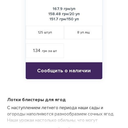
167.9 грн/уп
158.48 грн/20 уп
151.7 грн/150 уп
125
шт.уп
8
уп.ящ
1.34
грн за шт
Сообщить о наличии
Лотки блистеры для ягод
С наступлением летнего периода наши сады и
огороды наполняются разнообразием сочных ягод.
Наши урожаи настолько обильны, что могут
обеспечить достаточно свежими ягодами каждого