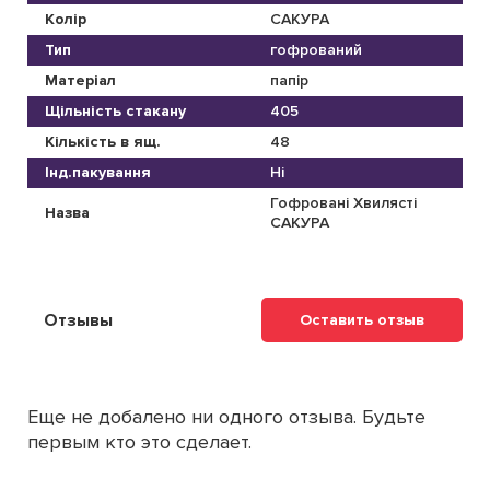
Колір
САКУРА
Тип
гофрований
Матеріал
папір
Щільність стакану
405
Кількість в ящ.
48
Інд.пакування
Ні
Гофровані Хвилясті
Назва
САКУРА
Отзывы
Оставить отзыв
Еще не добалено ни одного отзыва. Будьте
первым кто это сделает.