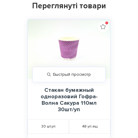
Переглянуті товари
Быстрый просмотр
Стакан бумажный
одноразовий Гофра-
Волна Сакура 110мл
30шт/уп
30
шт.уп
48
уп.ящ