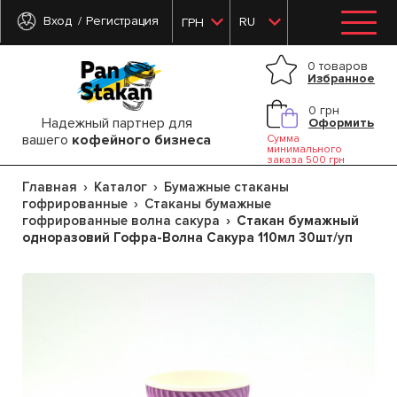
Вход
Регистрация
RU
ГРН
0 товаров
Избранное
0 грн
Надежный партнер для
Оформить
вашего
кофейного бизнеса
Сумма
минимального
заказа 500 грн
Главная
Каталог
Бумажные стаканы
гофрированные
Стаканы бумажные
гофрированные волна сакура
Стакан бумажный
одноразовий Гофра-Волна Сакура 110мл 30шт/уп