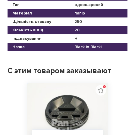
Тип
одношаровий
Матеріал
папір
Щільність стакану
250
Кількість в ящ.
20
Інд.пакування
Ні
Назва
Black in Blackі
С этим товаром заказывают