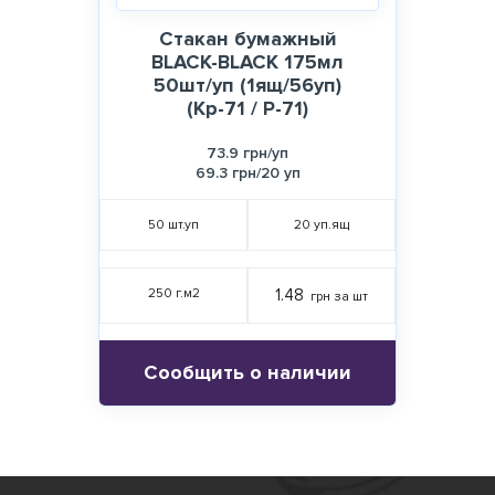
Стакан бумажный
BLACK-BLACK 175мл
50шт/уп (1ящ/56уп)
(Кр-71 / Р-71)
73.9 грн/уп
69.3 грн/20 уп
50
шт.уп
20
уп.ящ
250 г.м2
1.48
грн за шт
Сообщить о наличии