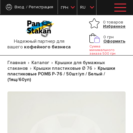
Вход
Регистрация
RU
ГРН
0 товаров
Избранное
0 грн
Надежный партнер для
Оформить
вашего
кофейного бизнеса
Сумма
минимального
заказа 500 грн
Главная
Каталог
Крышки для бумажных
стаканов
Крышки пластиковые Ø 76
Крышки
пластиковые РОМБ Р-76 / 50шт/уп / Белый /
(1ящ/60уп)