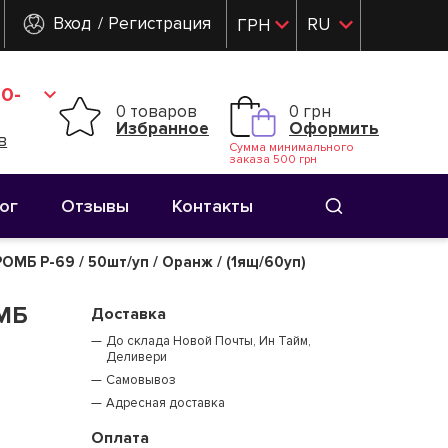
Вход
Регистрация
RU
ГРН
UK
0-
0 товаров
0 грн
Избранное
Оформить
в
Сумма минимального
заказа 500 грн
ог
Отзывы
Контакты
МБ Р-69 / 50шт/уп / Оранж / (1ящ/60уп)
МБ
Доставка
До склада Новой Почты, Ин Тайм,
Деливери
Самовывоз
Адресная доставка
Оплата