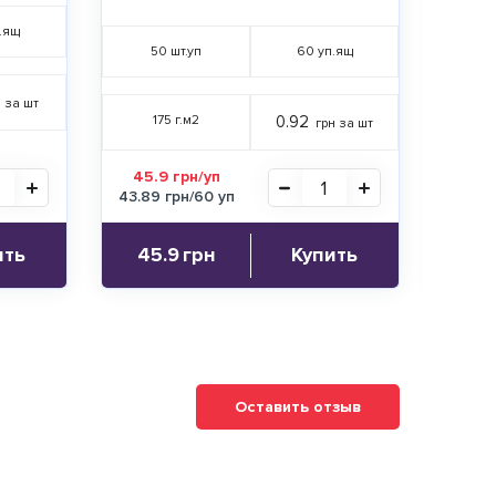
.ящ
50
шт.уп
60
уп.ящ
 за шт
5
175 г.м2
0.92
грн за шт
45.9 грн/уп
25
43.89 грн/60 уп
ить
45.9
грн
Купить
С
Оставить отзыв