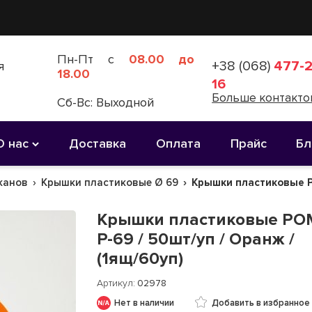
Пн-Пт с
08.00 до
+38 (068)
477-2
я
18.00
16
Больше контакто
Сб-Вс: Выходной
О нас
Доставка
Оплата
Прайс
Бл
канов
Крышки пластиковые Ø 69
Крышки пластиковые РО
Крышки пластиковые РО
Р-69 / 50шт/уп / Оранж /
(1ящ/60уп)
Артикул
02978
Нет в наличии
Добавить в избранное