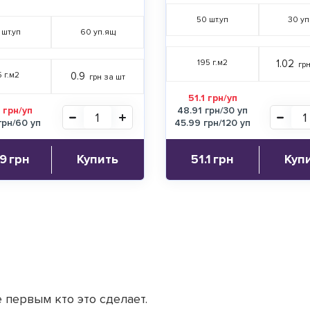
50
шт.уп
30
уп
шт.уп
60
уп.ящ
195 г.м2
1.02
грн
5 г.м2
0.9
грн за шт
51.1 грн/уп
 грн/уп
48.91 грн/30 уп
грн/60 уп
45.99 грн/120 уп
.9
грн
Купить
51.1
грн
Куп
 первым кто это сделает.