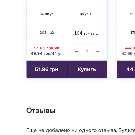
50
шт.уп
44
уп.ящ
50
203 г.м2
1.04
17
грн за шт
51.86 грн/уп
44.9
49.94 грн/44 уп
42.56 
51.86
грн
Купить
44
Отзывы
Еще не добалено ни одного отзыва. Будьте