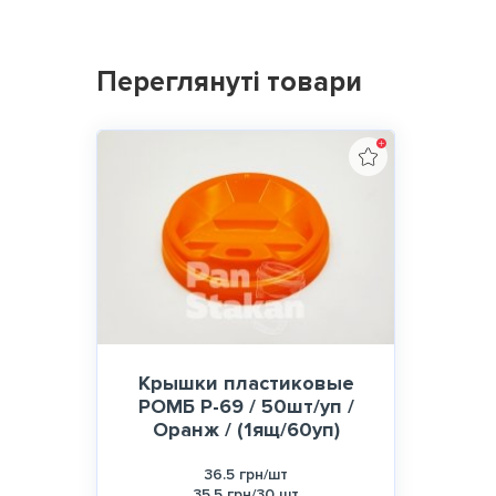
Переглянуті товари
Крышки пластиковые
РОМБ Р-69 / 50шт/уп /
Оранж / (1ящ/60уп)
36.5 грн/шт
35.5 грн/30 шт