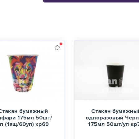
Стакан бумажный
Стакан бумажны
афари 175мл 50шт/
одноразовый Чер
уп (1ящ/60уп) кр69
175мл 50шт/уп кр