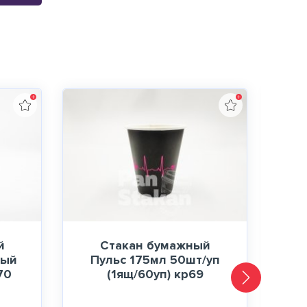
й
Стакан бумажный
ный
Пульс 175мл 50шт/уп
70
(1ящ/60уп) кр69