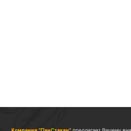
Компания "ПанСтакан"
предлагает Вашему вн