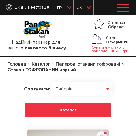
Вхід
Реєстрація
UK
ГРН
0 товарів
Обране
0 грн
Надійний партнер для
Оформити
вашого
кавового бізнесу
Сума мінімального
замовлення 500 грн
Головна
Каталог
Паперові стакани гофровані
Стакан ГОФРОВАНИЙ чорний
Сортувати:
-Виберіть-
Каталог