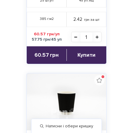
25
шт.уп
45
уп.ящ
385 г.м2
2.42
грн за шт
60.57 грн/уп
57.75 грн/45 уп
60.57
грн
Купити
Натисни і обери кришку