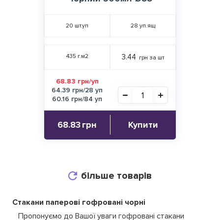
20
шт.уп
28
уп.ящ
435 г.м2
3.44
грн за шт
68.83 грн/уп
64.39 грн/28 уп
60.16 грн/84 уп
68.83
грн
Купити
більше товарів
Стакани паперові гофровані чорні
Пропонуємо до Вашої уваги гофровані стакани