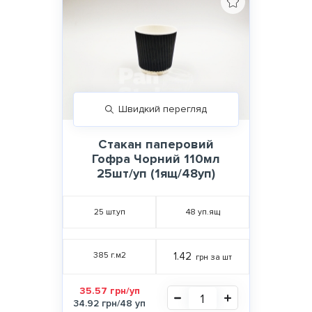
Швидкий перегляд
Стакан паперовий
Гофра Чорний 110мл
25шт/уп (1ящ/48уп)
25
шт.уп
48
уп.ящ
385 г.м2
1.42
грн за шт
35.57 грн/уп
34.92 грн/48 уп