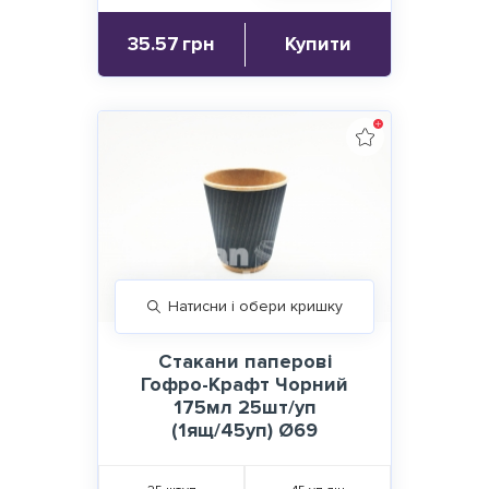
35.57
грн
Купити
Натисни і обери кришку
Стакани паперові
Гофро-Крафт Чорний
175мл 25шт/уп
(1ящ/45уп) Ø69