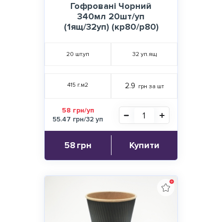
Гофровані Чорний
340мл 20шт/уп
(1ящ/32уп) (кр80/р80)
20
шт.уп
32
уп.ящ
415 г.м2
2.9
грн за шт
58 грн/уп
55.47 грн/32 уп
58
грн
Купити