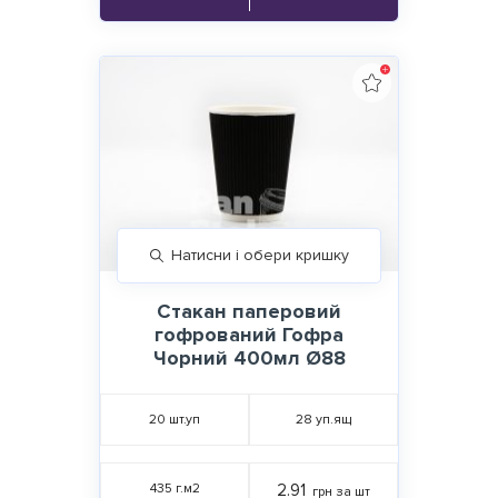
Натисни і обери кришку
Стакан паперовий
гофрований Гофра
Чорний 400мл Ø88
20
шт.уп
28
уп.ящ
435 г.м2
2.91
грн за шт