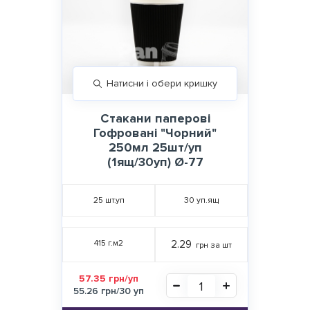
Натисни і обери кришку
Стакани паперові
Гофровані "Чорний"
250мл 25шт/уп
(1ящ/30уп) Ø-77
25
шт.уп
30
уп.ящ
415 г.м2
2.29
грн за шт
57.35 грн/уп
55.26 грн/30 уп