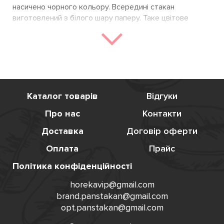
насичено чорного кольору. Всередині стакан
виготовлений з білого шару паперу. Таке цвітове
рішення робить цей стакан надзвичайно сучасним і
стильним. Не дарма, саме його обирають ті кавʼярні, які
дуже слідкують за зовнішнім виглядом та репутацією
свого закладу. Нагадуємо, що гофрований паперовий
стакан дуже стійкий до високих температур, не
протікає та не обпікає руки завдяки зовнішній гофрі.
Каталог товарів
Відгуки
Гофрований чорний стакан представлений в таких
Про нас
Контакти
розмірах:
Доставка
Договір оферти
110 мл;
Оплата
Прайс
175 мл;
180 мл;
Політика конфіденційності
250 мл;
horekavip@gmail.com
350 мл;
brand.panstakan@gmail.com
400 мл;
opt.panstakan@gmail.com
450 мл;
500 мл.