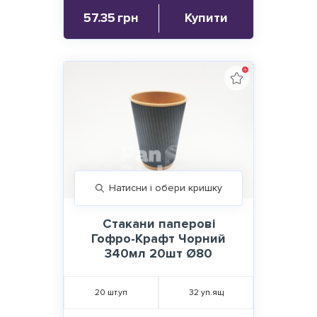
57.35
грн
Купити
Натисни і обери кришку
Стакани паперові
Гофро-Крафт Чорний
340мл 20шт Ø80
20
шт.уп
32
уп.ящ