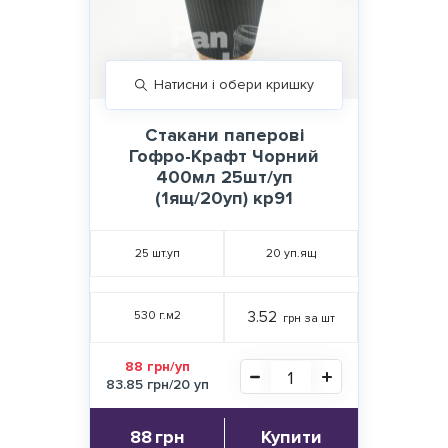
Натисни і обери кришку
Стакани паперові
Гофро-Крафт Чорний
400мл 25шт/уп
(1ящ/20уп) кр91
25
шт.уп
20
уп.ящ
530 г.м2
3.52
грн за шт
88 грн/уп
83.85 грн/20 уп
88
грн
Купити