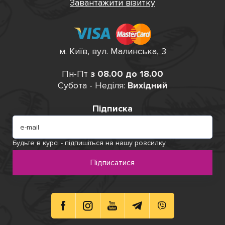
Завантажити візитку
Асортимент ПанСтакан
В нашому інтернет магазині ви можете придбати різні
м. Київ, вул. Малинська, 3
паперові стакани на різний смак. Ми пропонуємо
стакани різних розмірів для любих видів напоїв. В
Пн-Пт
з 08.00 до 18.00
наявності є:
Субота - Неділя:
Вихідний
Одношарові паперові стакани.
Підписка
Двошарові паперові стакани.
Крафтові стакани.
Кольорові стакани.
Пластикові стакани.
Будьте в курсі - підпишіться на нашу розсилку.
Підписатися
До кожного замовлення паперових стаканів ми
пропонуємо також пластикові кришки до них. При
замовленні на певну сумму товарів, ви маєте
можливість отримати оптові ціни від нас. Нагадуємо,
що наш асортимент завжди поповнюється новими