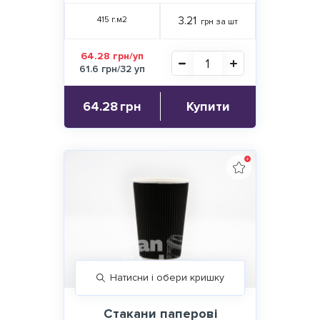
415 г.м2
3.21
грн за шт
64.28 грн/уп
61.6 грн/32 уп
64.28
грн
Купити
Натисни і обери кришку
Стакани паперові