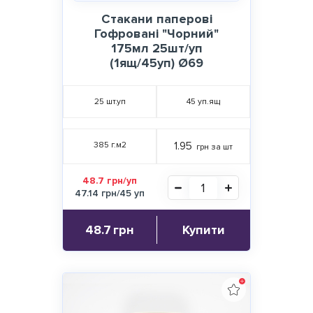
Стакани паперові
Гофровані "Чорний"
175мл 25шт/уп
(1ящ/45уп) Ø69
25
шт.уп
45
уп.ящ
385 г.м2
1.95
грн за шт
48.7 грн/уп
47.14 грн/45 уп
48.7
грн
Купити