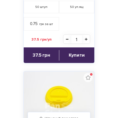
50
шт.уп
50
уп.ящ
0.75
грн за шт
37.5 грн/уп
37.5
грн
Купити