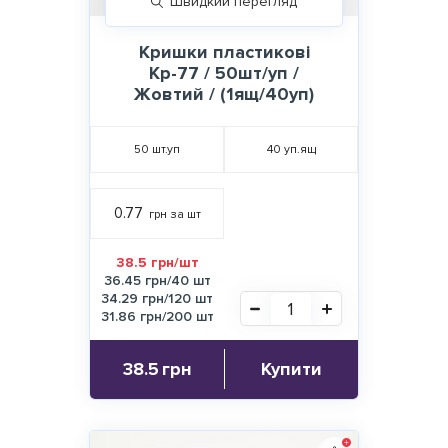
Швидкий перегляд
Кришки пластикові
Кр-77 / 50шт/уп /
Жовтий / (1ящ/40уп)
50
шт.уп
40
уп.ящ
0.77
грн за шт
38.5 грн/шт
36.45 грн/40 шт
34.29 грн/120 шт
31.86 грн/200 шт
38.5
грн
Купити