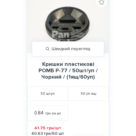
Швидкий перегляд
Кришки пластикові
РОМБ Р-77 / 50шт/уп /
Чорний / (1ящ/60уп)
50
шт.уп
50
уп.ящ
0.84
грн за шт
41.75 грн/шт
40.63 грн/60 шт