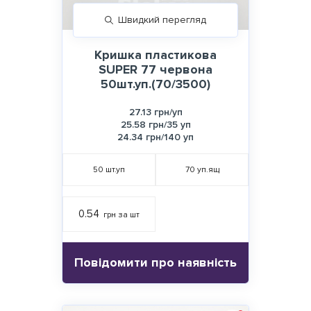
Швидкий перегляд
Кришка пластикова
SUPER 77 червона
50шт.уп.(70/3500)
27.13 грн/уп
25.58 грн/35 уп
24.34 грн/140 уп
50
шт.уп
70
уп.ящ
0.54
грн за шт
Повідомити про наявність