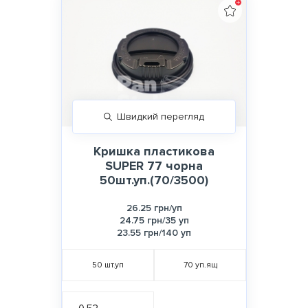
Швидкий перегляд
Кришка пластикова
SUPER 77 чорна
50шт.уп.(70/3500)
26.25 грн/уп
24.75 грн/35 уп
23.55 грн/140 уп
50
шт.уп
70
уп.ящ