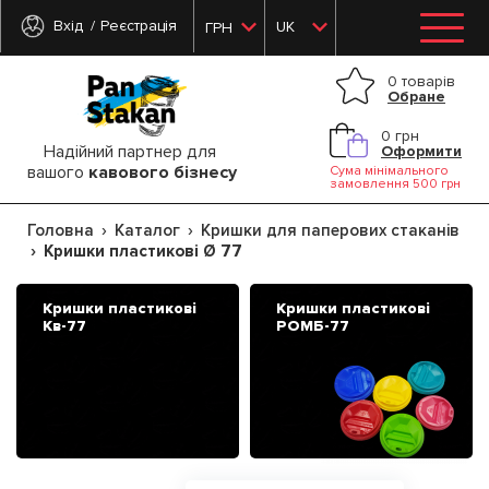
Вхід
Реєстрація
UK
ГРН
0 товарів
Обране
0 грн
Надійний партнер для
Оформити
вашого
кавового бізнесу
Сума мінімального
замовлення 500 грн
Головна
Каталог
Кришки для паперових стаканів
Кришки пластикові Ø 77
Кришки пластикові
Кришки пластикові
Кв-77
РОМБ-77