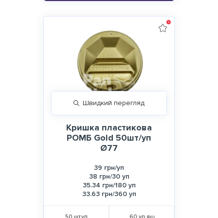
Швидкий перегляд
Кришка пластикова
РОМБ Gold 50шт/уп
Ø77
39 грн/уп
38 грн/30 уп
35.34 грн/180 уп
33.63 грн/360 уп
50
шт.уп
60
уп.ящ