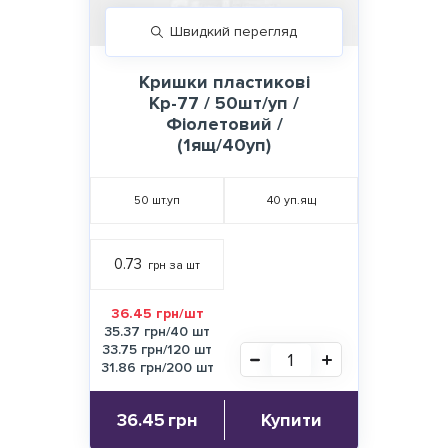
Швидкий перегляд
Кришки пластикові
Кр-77 / 50шт/уп /
Фіолетовий /
(1ящ/40уп)
50
шт.уп
40
уп.ящ
0.73
грн за шт
36.45 грн/шт
35.37 грн/40 шт
33.75 грн/120 шт
31.86 грн/200 шт
36.45
грн
Купити