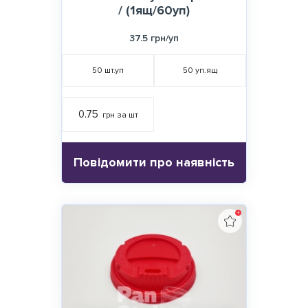
/ (1ящ/60уп)
37.5 грн/уп
50
шт.уп
50
уп.ящ
0.75
грн за шт
Повідомити про наявність