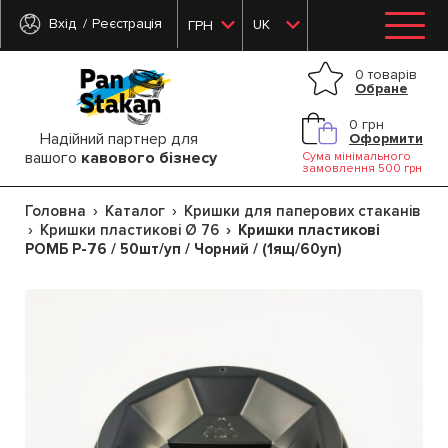
Вхід
Реєстрація
UK
ГРН
0 товарів
Обране
0 грн
Надійний партнер для
Оформити
вашого
кавового бізнесу
Сума мінімального
замовлення 500 грн
Головна
Каталог
Кришки для паперових стаканів
Кришки пластикові Ø 76
Кришки пластикові
РОМБ Р-76 / 50шт/уп / Чорний / (1ящ/60уп)