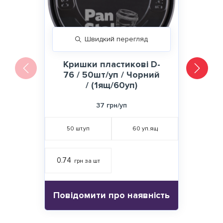
Швидкий перегляд
Кришки пластикові D-
76 / 50шт/уп / Чорний
/ (1ящ/60уп)
37 грн/уп
50
шт.уп
60
уп.ящ
0.74
грн за шт
Повідомити про наявність