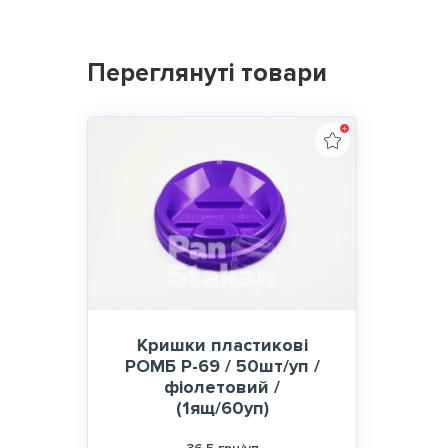
Переглянуті товари
Кришки пластикові
РОМБ Р-69 / 50шт/уп /
фіолетовий /
(1ящ/60уп)