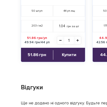
50
шт.уп
44
уп.ящ
50
203 г.м2
1.04
17
грн за шт
51.86 грн/уп
44.9
49.94 грн/44 уп
42.56 
51.86
грн
Купити
44
Відгуки
Ще не додано ні одного відгуку. Будьте пе