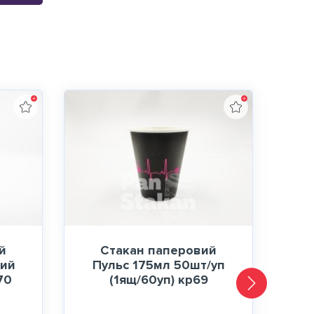
й
Стакан паперовий
ний
Пульс 175мл 50шт/уп
70
(1ящ/60уп) кр69