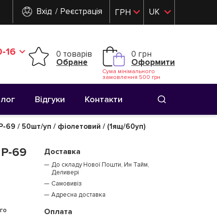
Вхід
Реєстрація
UK
ГРН
RU
-16
0 товарів
0 грн
Обране
Оформити
Сума мінімального
замовлення 500 грн
Блог
Відгуки
Контакти
69 / 50шт/уп / фіолетовий / (1ящ/60уп)
 Р-69
Доставка
До складу Нової Пошти, Ин Тайм,
Деливері
Самовивіз
Адресна доставка
го
Оплата