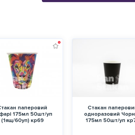
Стакан паперовий
Стакан паперови
фарі 175мл 50шт/уп
одноразовий Чор
(1ящ/60уп) кр69
175мл 50шт/уп кр