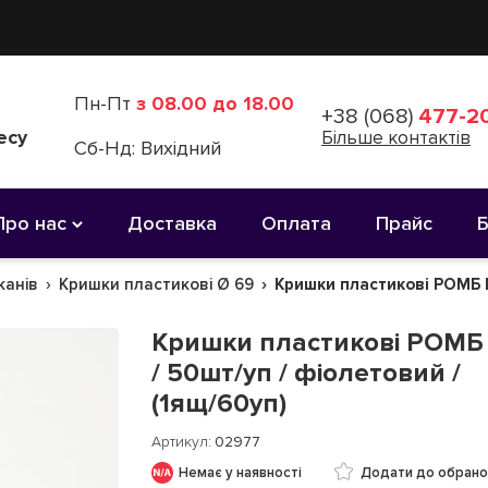
Пн-Пт
з 08.00 до 18.00
+38 (068)
477-20
есу
Більше контактів
Сб-Нд: Вихідний
Про нас
Доставка
Оплата
Прайс
канів
Кришки пластикові Ø 69
Кришки пластикові РОМБ Р-
Кришки пластикові РОМБ
/ 50шт/уп / фіолетовий /
(1ящ/60уп)
Артикул
02977
Немає у наявності
Додати до обрано