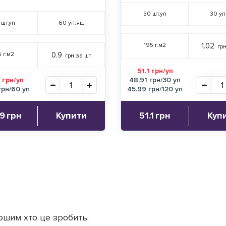
50
шт.уп
30
уп
шт.уп
60
уп.ящ
195 г.м2
1.02
грн
5 г.м2
0.9
грн за шт
51.1 грн/уп
 грн/уп
48.91 грн/30 уп
грн/60 уп
45.99 грн/120 уп
.9
грн
Купити
51.1
грн
Куп
ршим хто це зробить.