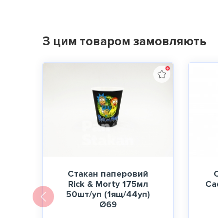
З цим товаром замовляють
Стакан паперовий
Rick & Morty 175мл
Са
50шт/уп (1ящ/44уп)
Ø69