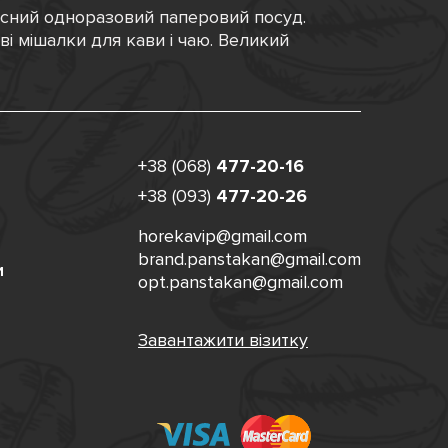
існий одноразовий паперовий посуд.
ові мішалки для кави і чаю. Великий
+38 (068)
477-20-16
+38 (093)
477-20-26
horekavip@gmail.com
brand.panstakan@gmail.com
и
opt.panstakan@gmail.com
Завантажити візитку