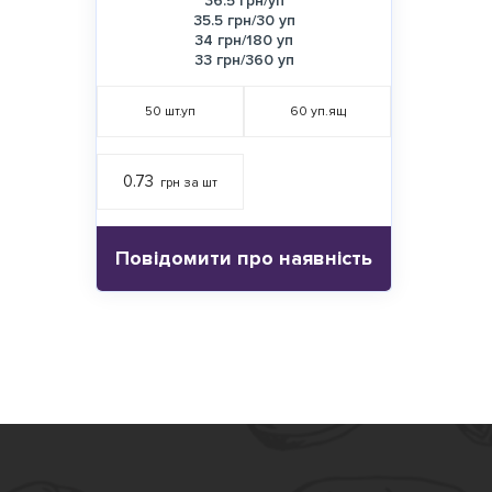
36.5 грн/уп
35.5 грн/30 уп
34 грн/180 уп
33 грн/360 уп
50
шт.уп
60
уп.ящ
0.73
грн за шт
Повідомити про наявність