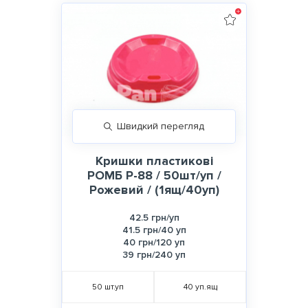
Швидкий перегляд
Кришки пластикові
РОМБ Р-88 / 50шт/уп /
Рожевий / (1ящ/40уп)
42.5 грн/уп
41.5 грн/40 уп
40 грн/120 уп
39 грн/240 уп
50
шт.уп
40
уп.ящ