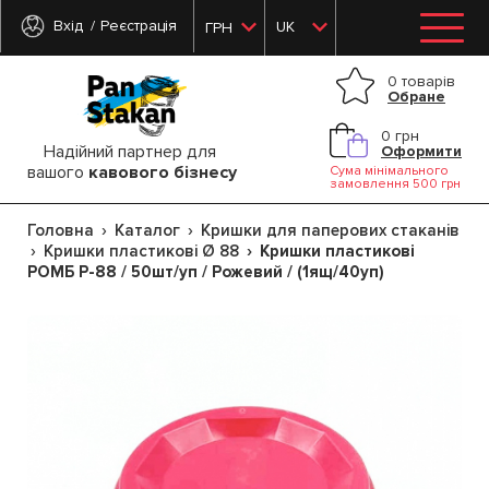
Вхід
Реєстрація
UK
ГРН
0 товарів
Обране
0 грн
Надійний партнер для
Оформити
вашого
кавового бізнесу
Сума мінімального
замовлення 500 грн
Головна
Каталог
Кришки для паперових стаканів
Кришки пластикові Ø 88
Кришки пластикові
РОМБ Р-88 / 50шт/уп / Рожевий / (1ящ/40уп)