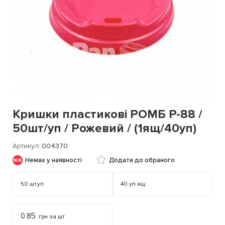
Кришки пластикові РОМБ Р-88 /
50шт/уп / Рожевий / (1ящ/40уп)
Артикул
004370
Немає у наявності
Додати до обраного
50
шт.уп
40
уп.ящ
0.85
грн за шт