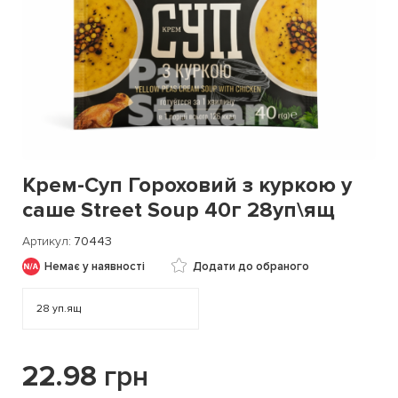
Крем-Суп Гороховий з куркою у
саше Street Soup 40г 28уп\ящ
Артикул
70443
Немає у наявності
Додати до обраного
28
уп.ящ
22.98
грн