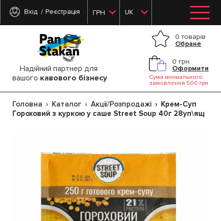
Вхід
Реєстрація
UK
ГРН
0 товарів
Обране
0 грн
Надійний партнер для
Оформити
вашого
кавового бізнесу
Сума мінімального
замовлення 500 грн
Головна
Каталог
Акції/Розпродажі
Крем-Суп
Гороховий з куркою у саше Street Soup 40г 28уп\ящ