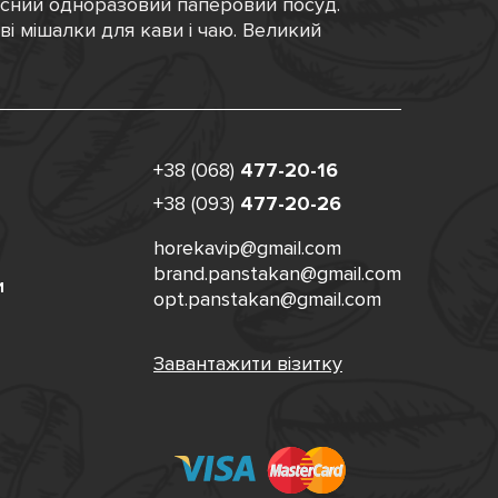
існий одноразовий паперовий посуд.
ові мішалки для кави і чаю. Великий
+38 (068)
477-20-16
+38 (093)
477-20-26
horekavip@gmail.com
brand.panstakan@gmail.com
и
opt.panstakan@gmail.com
Завантажити візитку