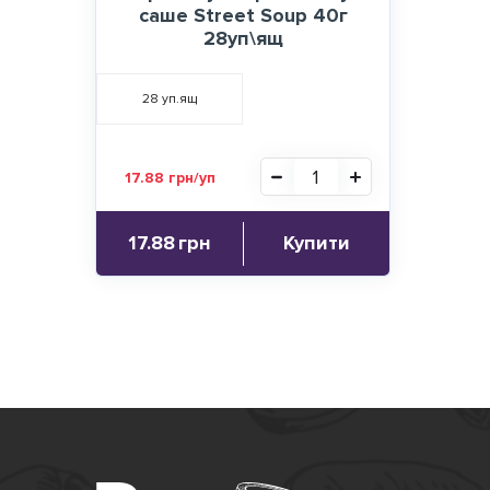
саше Street Soup 40г
28уп\ящ
28
уп.ящ
17.88 грн/уп
17.88
грн
Купити