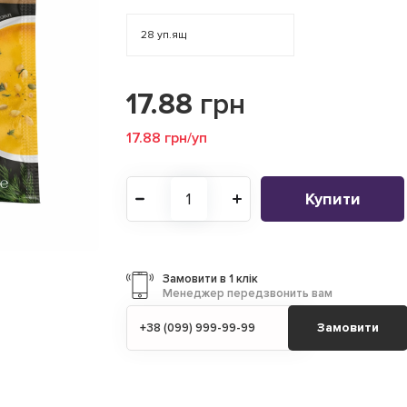
28
уп.ящ
17.88
грн
17.88 грн/уп
Купити
Замовити в 1 клік
Менеджер передзвонить вам
Замовити