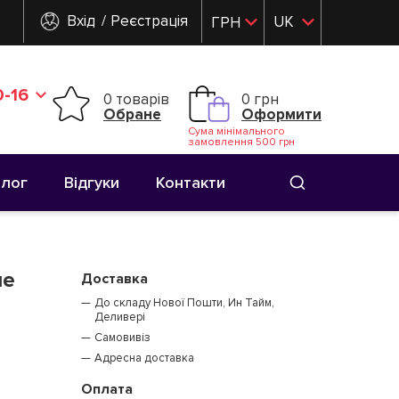
Вхід
Реєстрація
UK
ГРН
RU
-16
0 товарів
0 грн
Обране
Оформити
Сума мінімального
замовлення 500 грн
Блог
Відгуки
Контакти
ше
Доставка
До складу Нової Пошти, Ин Тайм,
Деливері
Самовивіз
Адресна доставка
Оплата