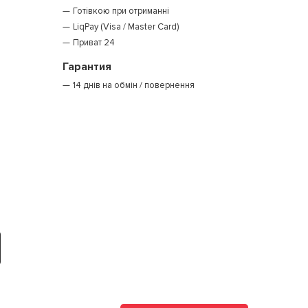
Готівкою при отриманні
LiqPay (Visa / Master Card)
Приват 24
Гарантия
14 днів на обмін / повернення