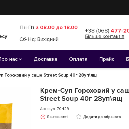
Пн-Пт
з 08.00 до 18.00
+38 (068)
477-20
есу
Більше контактів
Сб-Нд: Вихідний
Про нас
Доставка
Оплата
Прайс
п Гороховий у саше Street Soup 40г 28уп\ящ
Крем-Суп Гороховий у са
Street Soup 40г 28уп\ящ
Артикул
70429
В наявності
Додати до обраного