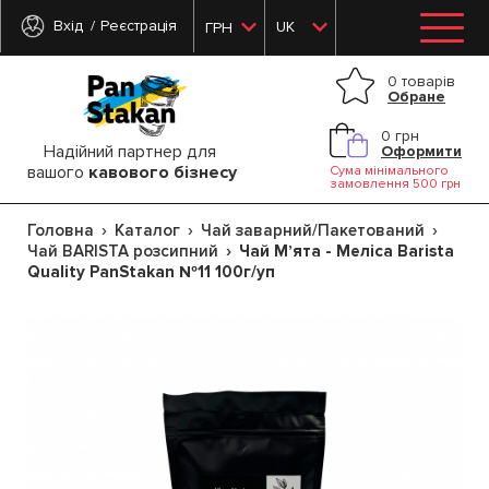
Вхід
Реєстрація
UK
ГРН
0 товарів
Обране
0 грн
Надійний партнер для
Оформити
вашого
кавового бізнесу
Сума мінімального
замовлення 500 грн
Головна
Каталог
Чай заварний/Пакетований
Чай BARISTA розсипний
Чай Мʼята - Меліса Barista
Quality PanStakan №11 100г/уп