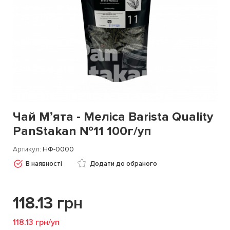
Чай Мʼята - Меліса Barista Quality
PanStakan №11 100г/уп
Артикул
НФ-0000
В наявності
Додати до обраного
118.13
грн
118.13 грн/уп