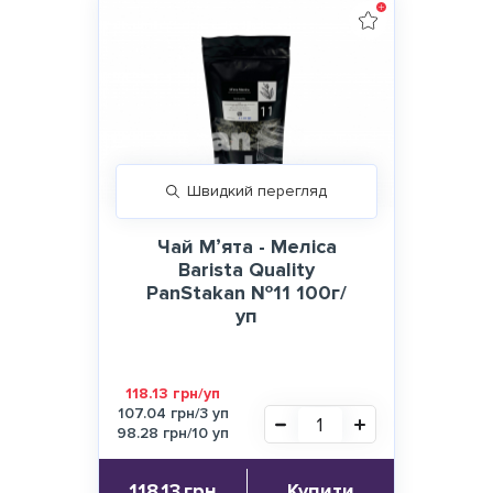
Швидкий перегляд
Чай Мʼята - Меліса
Barista Quality
PanStakan №11 100г/
уп
118.13 грн/уп
107.04 грн/3 уп
98.28 грн/10 уп
118.13
грн
Купити