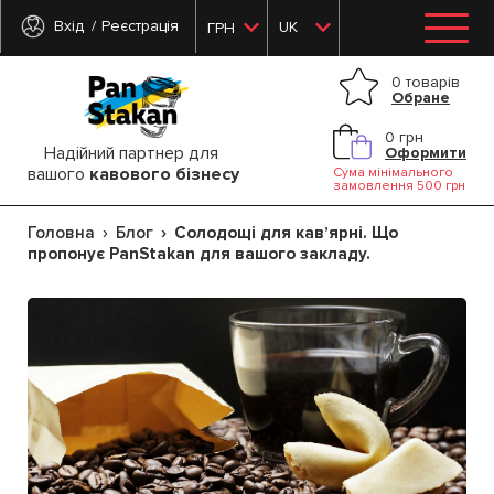
Вхід
Реєстрація
UK
ГРН
0 товарів
Обране
0 грн
Надійний партнер для
Оформити
вашого
кавового бізнесу
Сума мінімального
замовлення 500 грн
Головна
Блог
Солодощі для кавʼярні. Що
пропонує PanStakan для вашого закладу.