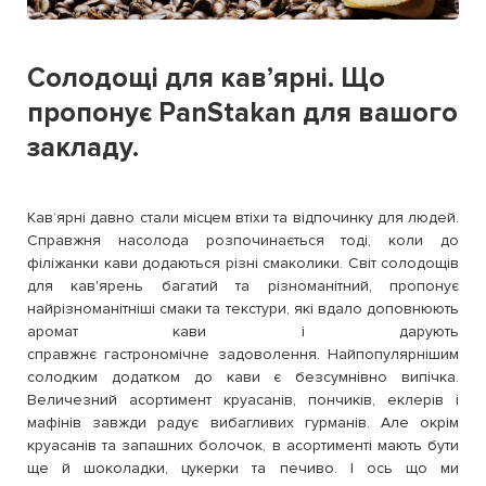
Солодощі для кавʼярні. Що
пропонує PanStakan для вашого
закладу.
Кавʼярні давно стали місцем втіхи та відпочинку для людей.
Справжня насолода розпочинається тоді, коли до
філіжанки кави додаються різні смаколики. Світ солодощів
для кав'ярень багатий та різноманітний, пропонує
найрізноманітніші смаки та текстури, які вдало доповнюють
аромат кави і дарують
справжнє гастрономічне задоволення. Найпопулярнішим
солодким додатком до кави є безсумнівно випічка.
Величезний асортимент круасанів, пончиків, еклерів і
мафінів завжди радує вибагливих гурманів. Але окрім
круасанів та запашних болочок, в асортименті мають бути
ще й шоколадки, цукерки та печиво. І ось що ми