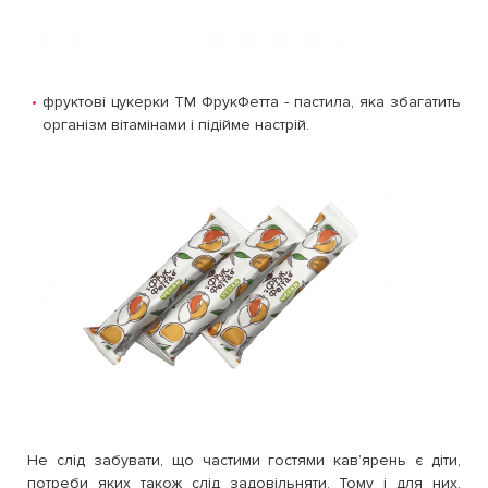
фруктові цукерки ТМ ФрукФетта - пастила, яка збагатить
організм вітамінами і підійме настрій.
Не слід забувати, що частими гостями кавʼярень є діти,
потреби яких також слід задовільняти. Тому і для них,