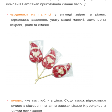
компанія PanStakan приготувала смачні ласощі:
льодяники на паличці
у вигляді звірят та різних
персонажів захоплять увагу вашої малечі, адже вони
яскраві, цікаві та смачні;
печиво
, яке так люблять дітки. Сюди також відноситься
печиво з віщюванням, дітям завжди цікаво їх розкривати
і читати побажання.